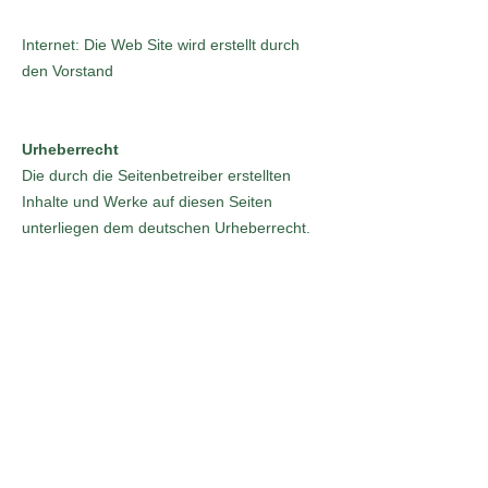
Internet: Die Web Site wird erstellt durch
den Vorstand
Urheberrecht
Die durch die Seitenbetreiber erstellten
Inhalte und Werke auf diesen Seiten
unterliegen dem deutschen Urheberrecht.
Beiträge Dritter sind als solche
gekennzeichnet. Die Vervielfältigung,
Bearbeitung, Verbreitung und jede Art der
Verwertung
außerhalb der Grenzen des Urheberrechtes
bedürfen der schriftlichen Zustimmung
des jeweiligen Autors bzw. Erstellers.
Downloads und Kopien dieser Seite sind nur
für den privaten,