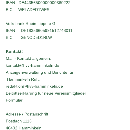
IBAN: DE44356500000000360222
BIC: WELADED1WES
Volksbank Rhein Lippe e.G
IBAN DE18356605991512748011
BIC: GENODED1RLW
Kontakt:
Mail - Kontakt allgemein:
kontak
t@hvv-hamminkeln.de
Anzeigenverwaltung und Berichte für
Hamminkeln Ruft:
redaktion@hvv-hamminkeln.de
Beitrittserklärung für neue Vereinsmitglieder
Formular
Adresse / Postanschrift
Postfach 1113
46492 Hamminkeln