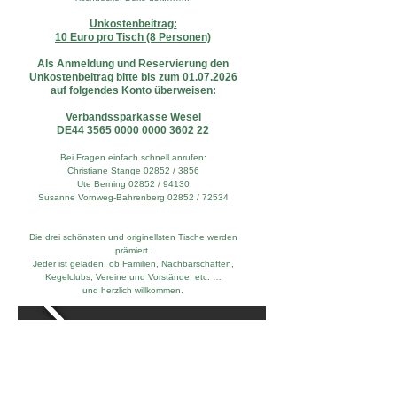
Unkostenbeitrag:
10 Euro pro Tisch (8 Personen)
Als Anmeldung und Reservierung den
Unkostenbeitrag bitte bis zum 01.07.2026
auf folgendes Konto überweisen:
Verbandssparkasse Wesel
DE44 3565 0000 0000 3602 22
Bei Fragen einfach schnell anrufen:
Christiane Stange 02852 / 3856
Ute Berning 02852 / 94130
Susanne Vornweg-Bahrenberg 02852 / 72534
Die drei schönsten und originellsten Tische werden
prämiert.
Jeder ist geladen, ob Familien, Nachbarschaften,
Kegelclubs, Vereine und Vorstände, etc. …
und herzlich willkommen.