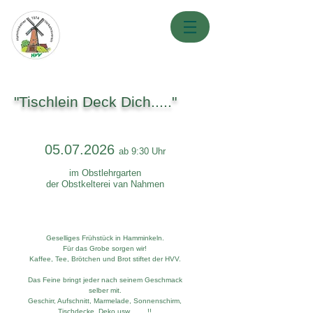
"Tischlein Deck Dich....."
05.07.2026
ab 9:30 Uhr
im Obstlehrgarten
der Obstkelterei van Nahmen
Geselliges Frühstück in Hamminkeln.
Für das Grobe sorgen wir!
Kaffee, Tee, Brötchen und Brot stiftet der HVV.
Das Feine bringt jeder nach seinem Geschmack
selber mit.
Geschirr, Aufschnitt, Marmelade, Sonnenschirm,
Tischdecke, Deko usw.…….!!